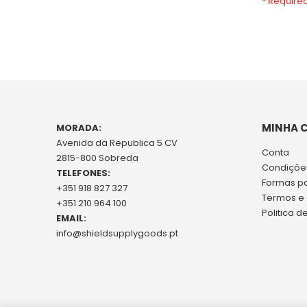
MINHA 
MORADA:
Avenida da Republica 5 CV
Conta
2815-800 Sobreda
Condições
TELEFONES:
Formas p
+351 918 827 327
Termos e
+351 210 964 100
Politica d
EMAIL:
info@shieldsupplygoods.pt