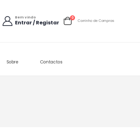
Bem vindo
items
0
Carrinho de Compras
Entrar / Registar
Carrinho
Sobre
Contactos