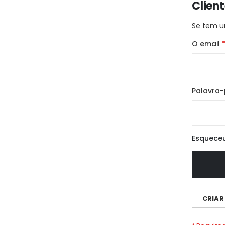
Clien
Se tem u
O email
Palavra
Esquece
CRIAR