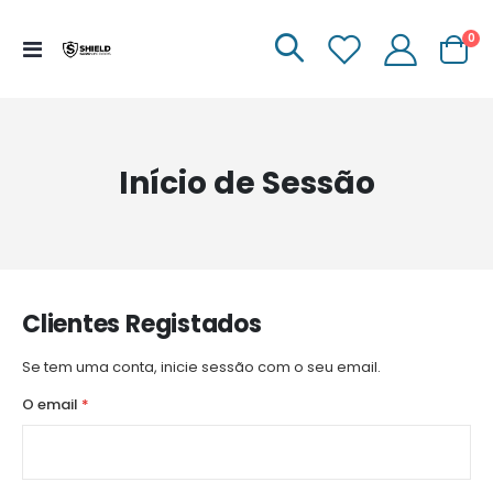
it
0
Menu
Carrinh
de
Navegação
Início de Sessão
Clientes Registados
Se tem uma conta, inicie sessão com o seu email.
O email