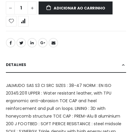
ADICIONAR AO CARRINHO
DETALHES
JALMUDO SAS S3 CI SRC SIZES : 38-47 NORM : EN ISO
20345:2011 UPPER : Water resistant leather, with TPU
ergonomic anti-abrasion TOE CAP and heel
reinforcement and pull on loops. LINING : 3D with
honeycomb structure TOE CAP : PREM-Alu B aluminium
200 J FOOTBED : SOFT PIERCE RESISTANCE : steel midsole
SOLE : SYNERGY Triple density with high energy return