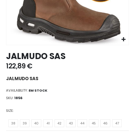
Ir
JALMUDO SAS
para
o
122,89 €
início
da
JALMUDO SAS
galeria
de
AVAILABILITY:
EM STOCK
imagens
SKU
1856
SIZE
38
39
40
41
42
43
44
45
46
47