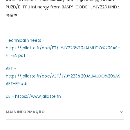
PU2D/E-TPU Infinergy from BASF®. CODE : JYJY223 KIND :
rigger
Technical Sheets -
https://jallatte.fr/doc/FT/JYJY223%20JALMUDO%20SAS-
FT-EN.pdf
AET -
https://jallatte.fr/doc/AET/JYJY223%20JALMUDO%20SAS-
AET-FR.pdf
UE - https://www.jallatte.fr/
MAIS INFORMAÇÃO