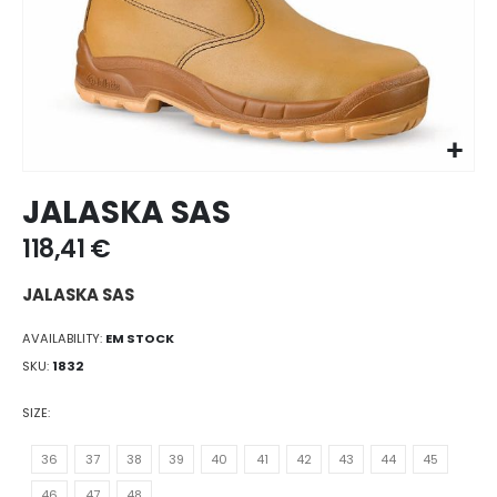
Ir
JALASKA SAS
para
o
118,41 €
início
da
JALASKA SAS
galeria
de
AVAILABILITY:
EM STOCK
imagens
SKU
1832
SIZE
36
37
38
39
40
41
42
43
44
45
46
47
48