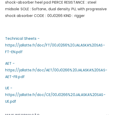
shock-absorber heel pad PIERCE RESISTANCE : steel
midsole SOLE : Softane, dual density PU, with progressive
shock absorber CODE : 00J0266 KIND : rigger
Technical Sheets -
https://jallatte.fr/doc/FT/00J0266%20JALASKA%20SAS-
FT-EN.pdf
AET -
https://jallatte.fr/doc/AET/00J0266%20JALASKA%20SAS-
AET-FR.pdf
UE -
https://jallatte.fr/doc/CE/00J0266%20JALASKA%20SAS-
UE.pdf