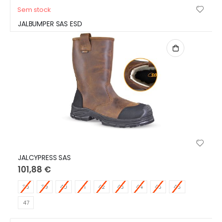
Sem stock
JALBUMPER SAS ESD
JALCYPRESS SAS
101,88 €
38
39
40
41
42
43
44
45
46
47