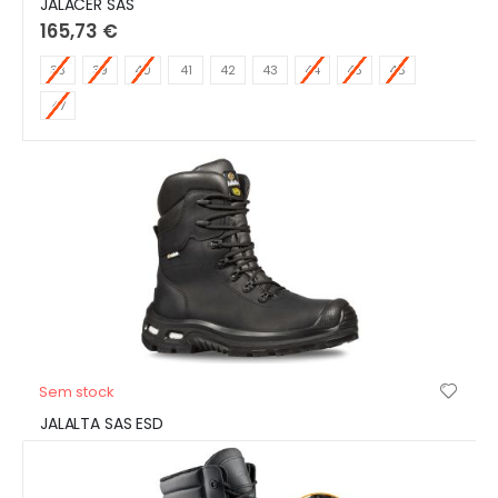
JALACER SAS
165,73 €
38
39
40
41
42
43
44
45
46
47
Sem stock
JALALTA SAS ESD