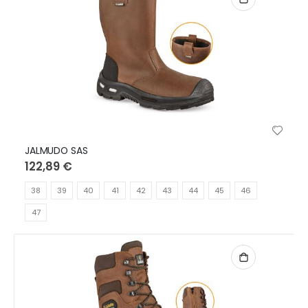
JALMUDO SAS
122,89 €
38
39
40
41
42
43
44
45
46
47