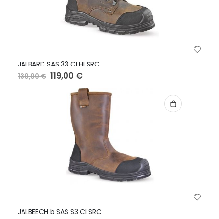
JALBARD SAS 33 CI HI SRC
Preço
119,00 €
130,00 €
Especial
JALBEECH b SAS S3 CI SRC