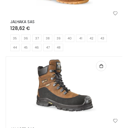
JALHAKA SAS
128,62 €
35
36
37
38
39
40
41
42
43
44
45
46
47
48