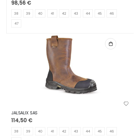
98,56 €
38
39
40
41
42
43
44
45
46
47
JALSALIX SAS
114,50 €
38
39
40
41
42
43
44
45
46