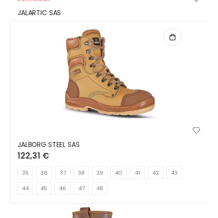
JALARTIC SAS
JALBORG STEEL SAS
122,31 €
35
36
37
38
39
40
41
42
43
44
45
46
47
48