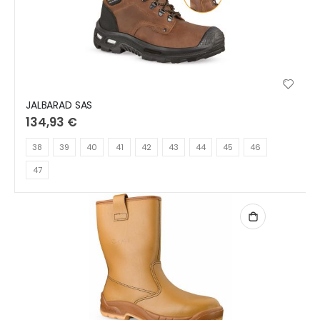
JALBARAD SAS
134,93 €
38
39
40
41
42
43
44
45
46
47