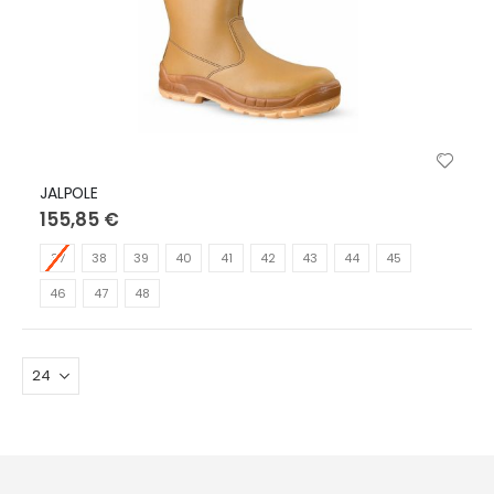
JALPOLE
155,85 €
37
38
39
40
41
42
43
44
45
46
47
48