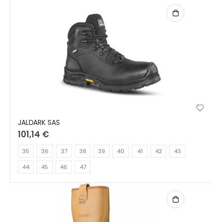
JALDARK SAS
101,14 €
35
36
37
38
39
40
41
42
43
44
45
46
47