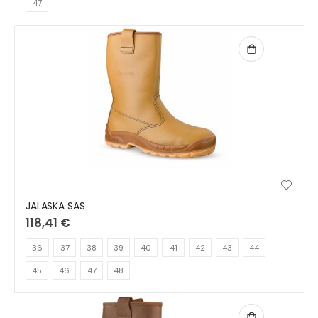
47
JALASKA SAS
118,41 €
36
37
38
39
40
41
42
43
44
45
46
47
48