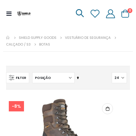
it
0
Menu
Carrinh
de
Navegação
SHIELD SUPPLY GOODS
VESTUÁRIO DE SEGURANÇA
CALÇADO / S3
BOTAS
Ordenar
FILTER
descendentemente
-8%