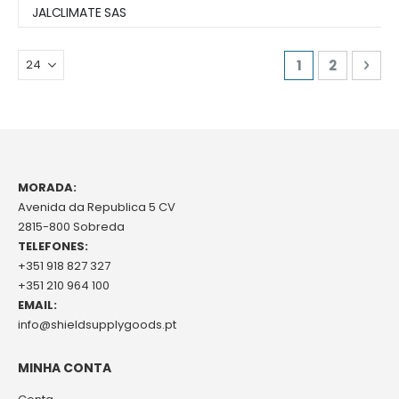
JALCLIMATE SAS
Page
You're curren
Page
Pag
Seg
1
2
MORADA:
Avenida da Republica 5 CV
2815-800 Sobreda
TELEFONES:
+351 918 827 327
+351 210 964 100
EMAIL:
info@shieldsupplygoods.pt
MINHA CONTA