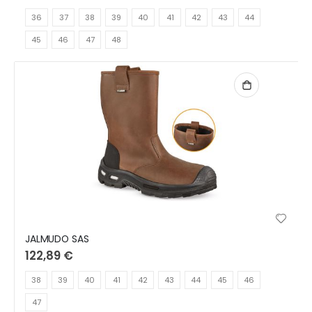
36
37
38
39
40
41
42
43
44
45
46
47
48
JALMUDO SAS
122,89 €
38
39
40
41
42
43
44
45
46
47