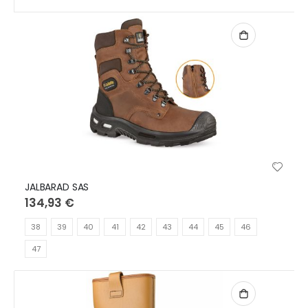
JALBARAD SAS
134,93 €
38
39
40
41
42
43
44
45
46
47