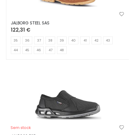
JALBORG STEEL SAS
122,31 €
35
36
37
38
39
40
41
42
43
44
45
46
47
48
Sem stock