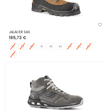
JALACER SAS
165,73 €
38
39
40
41
42
43
44
45
46
47