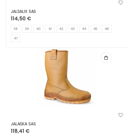
JALSALIX SAS
114,50 €
38
39
40
41
42
43
44
45
46
47
JALASKA SAS
118,41 €