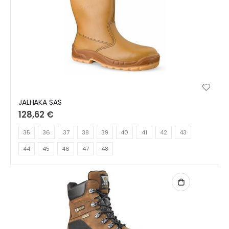
JALHAKA SAS
128,62 €
35
36
37
38
39
40
41
42
43
44
45
46
47
48