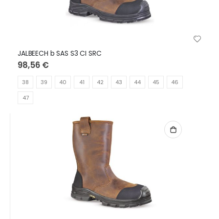
JALBEECH b SAS S3 CI SRC
98,56 €
38
39
40
41
42
43
44
45
46
47