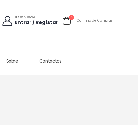
Bem vindo
items
0
Carrinho de Compras
Entrar / Registar
Carrinho
Sobre
Contactos