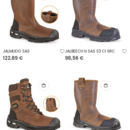
JALMUDO SAS
JALBEECH b SAS S3 CI SRC
122,89 €
98,56 €