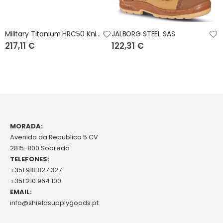
Military Titanium HRC50 Knife
JALBORG STEEL SAS
217,11 €
122,31 €
MORADA:
Avenida da Republica 5 CV
2815-800 Sobreda
TELEFONES:
+351 918 827 327
+351 210 964 100
EMAIL:
info@shieldsupplygoods.pt